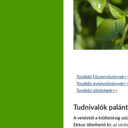
További fűszernövények>
További gyógynövények>
További zöldségek>>
Tudnivalók palán
A vetéstől a kiültetésig sz
Ekkor ültethető ki:
az utols