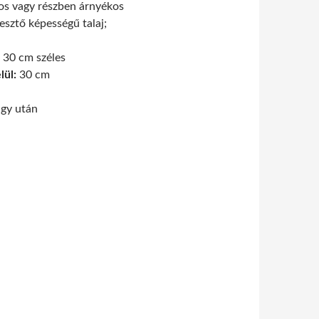
s vagy részben árnyékos
esztő képességű talaj;
30 cm széles
lül:
30 cm
agy után