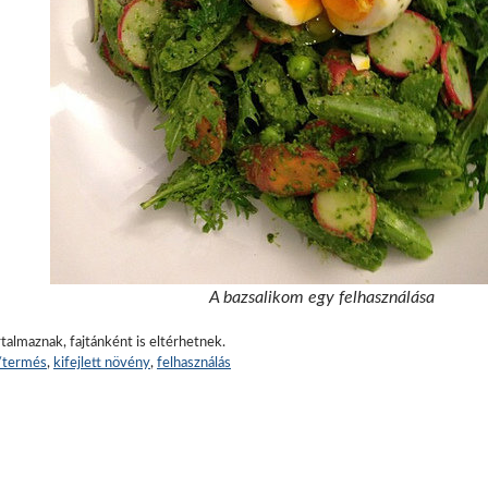
A bazsalikom egy felhasználása
talmaznak, fajtánként is eltérhetnek.
z/termés
,
kifejlett növény
,
felhasználás