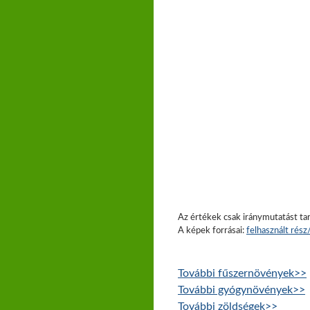
Az értékek csak iránymutatást tar
A képek forrásai:
felhasznált rés
További fűszernövények>>
További gyógynövények>>
További zöldségek>>