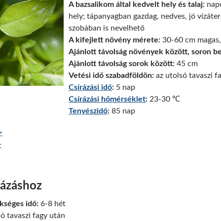
A bazsalikom által kedvelt hely és talaj:
napo
hely; tápanyagban gazdag, nedves, jó vízáter
szobában is nevelhető
A kifejlett növény mérete:
30-60 cm magas, 
Ajánlott távolság növények között, soron be
Ajánlott távolság sorok között:
45 cm
Vetési idő szabadföldön:
az utolsó tavaszi f
Csírázási idő
:
5 nap
Csírázási hőmérséklet
:
23-30 ℃
Tenyészidő
:
85 nap
>
>
tázáshoz
ükséges idő:
6-8 hét
ó tavaszi fagy után