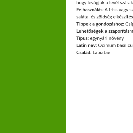
hogy levágjuk a levél szára
Felhasználás:
A friss vagy s
saláta, és zöldség elkészíté
Tippek a gondozáshoz:
Csíp
Lehetőségek a szaporításra
Típus:
egynyári növény
Latin név:
Ocimum basilic
Család:
Labiatae