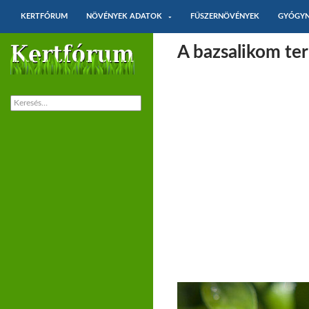
KILÉPÉS A TARTALOMBA
Keresés
KERTFÓRUM
NÖVÉNYEK ADATOK
FŰSZERNÖVÉNYEK
GYÓGY
Kertészkedés és növénytermesztés –
A bazsalikom ter
Kertfórum.hu
Keresés: