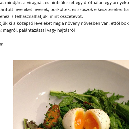
kat mindjárt a virágnál, és hintsük szét egy dróthálón egy árnyé
zárított leveleket levesek, pörköltek, és szószok elkészítéséhez ha
séhez is felhasználhatjuk, mint összetevőt.
jük ki a középső leveleket míg a növény növésben van, ettől bok
:
magról, palántázással vagy hajtásról
um