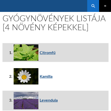
Keresés
KILÉPÉS A TARTALOMBA
ELSŐDL
GYÓGYNÖVÉNYEK LISTÁJA
MENÜ
[4 NÖVÉNY KÉPEKKEL]
1.
Citromfű
2.
Kamilla
3.
Levendula