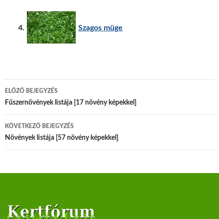
4.
Szagos müge
ELŐZŐ BEJEGYZÉS
Bejegyzés navigáció
Fűszernövények listája [17 növény képekkel]
KÖVETKEZŐ BEJEGYZÉS
Növények listája [57 növény képekkel]